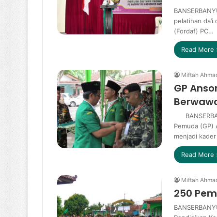
BANSERBANYU
pelatihan da’i
(Fordaf) PC…
Read More 
Miftah Ahma
GP Anso
Berwawas
BANSERBANY
Pemuda (GP) 
menjadi kade
Read More 
Miftah Ahma
250 Pemu
BANSERBANYU