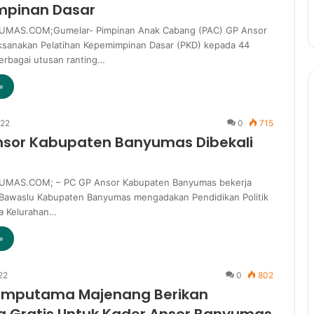
pinan Dasar
MAS.COM;Gumelar- Pimpinan Anak Cabang (PAC) GP Ansor
sanakan Pelatihan Kepemimpinan Dasar (PKD) kepada 44
berbagai utusan ranting…
»
022
0
715
nsor Kabupaten Banyumas Dibekali
MAS.COM; – PC GP Ansor Kabupaten Banyumas bekerja
Bawaslu Kabupaten Banyumas mengadakan Pendidikan Politik
la Kelurahan…
»
22
0
802
omputama Majenang Berikan
a Gratis Untuk Kader Ansor Banyumas