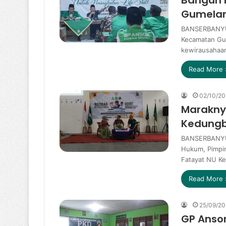
Gumelar
BANSERBANYUM
Kecamatan Gum
kewirausahaan
Read More 
02/10/20
Marakny
Kedungb
BANSERBANYUM
Hukum, Pimpi
Fatayat NU K
Read More 
25/09/20
GP Anso