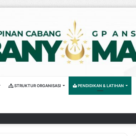
STRUKTUR ORGANISASI
PENDIDIKAN & LATIHAN
an Jadi Momentum Penguatan Solidaritas Antarwilayah