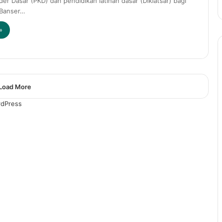
er Dasar (PKD) dan pendidikan latihan dasar (Diklatsar) bagi
 Banser…
»
Load More
dPress