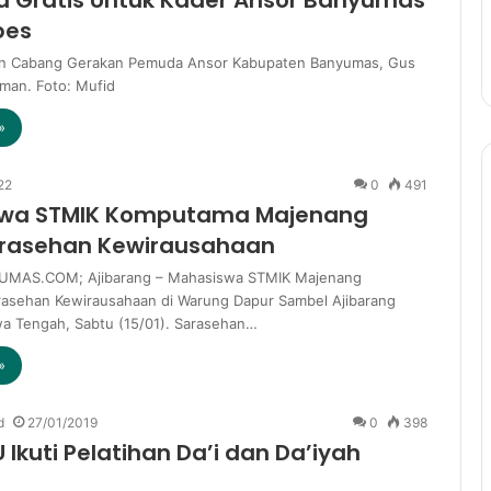
bes
an Cabang Gerakan Pemuda Ansor Kabupaten Banyumas, Gus
an. Foto: Mufid
»
22
0
491
wa STMIK Komputama Majenang
arasehan Kewirausahaan
MAS.COM; Ajibarang – Mahasiswa STMIK Majenang
asehan Kewirausahaan di Warung Dapur Sambel Ajibarang
a Tengah, Sabtu (15/01). Sarasehan…
»
d
27/01/2019
0
398
 Ikuti Pelatihan Da’i dan Da’iyah