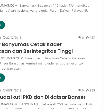
MAS.COM: Banyumas– Sebanyak 145 kader NU mengikuti
 dan da’iyah nasional yang digelar Forum Da’iyah Fatayat NU
»
d
22/12/2018
0
467
r Banyumas Cetak Kader
an dan Berintegritas Tinggi
UMAS.COM; Banyumas – Pimpinan Cabang Gerakan
Ansor Banyumas kembali mengkader anggotanya untuk
r berwawasan…
»
d
05/11/2018
0
365
da Ikuti PKD dan Diklatsar Banser
MAS.COM; BANYUMAS – Sebanyak 250 pemuda mengikuti