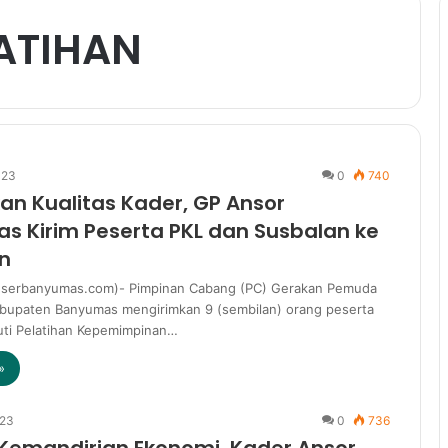
LATIHAN
023
0
740
an Kualitas Kader, GP Ansor
s Kirim Peserta PKL dan Susbalan ke
n
serbanyumas.com)- Pimpinan Cabang (PC) Gerakan Pemuda
bupaten Banyumas mengirimkan 9 (sembilan) orang peserta
ti Pelatihan Kepemimpinan…
»
023
0
736
Kemandirian Ekonomi, Kader Ansor