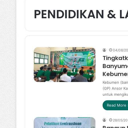
PENDIDIKAN & 
04/08/2
Tingkatk
Banyuma
Kebume
Kebumen (ban
(GP) Ansor Ka
untuk mengiku
Read More 
28/05/2
Bangun 