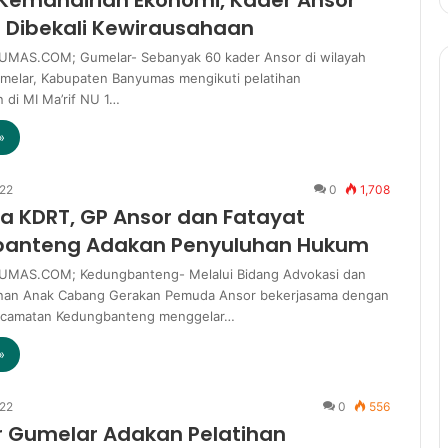
 Dibekali Kewirausahaan
AS.COM; Gumelar- Sebanyak 60 kader Ansor di wilayah
elar, Kabupaten Banyumas mengikuti pelatihan
 di MI Ma’rif NU 1…
»
22
0
1,708
a KDRT, GP Ansor dan Fatayat
anteng Adakan Penyuluhan Hukum
AS.COM; Kedungbanteng- Melalui Bidang Advokasi dan
nan Anak Cabang Gerakan Pemuda Ansor bekerjasama dengan
ecamatan Kedungbanteng menggelar…
»
22
0
556
r Gumelar Adakan Pelatihan