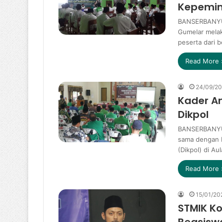
Kepemim
BANSERBANYU
Gumelar melak
peserta dari 
Read More 
24/09/2
Kader A
Dikpol
BANSERBANYU
sama dengan 
(Dikpol) di Au
Read More 
15/01/20
STMIK K
Beasisw