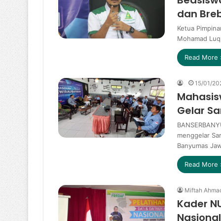
dan Bre
Ketua Pimpin
Mohamad Luqm
Read More 
15/01/20
Mahasis
Gelar S
BANSERBANYU
menggelar Sar
Banyumas Jaw
Read More 
Miftah Ahma
Kader NU
Nasional